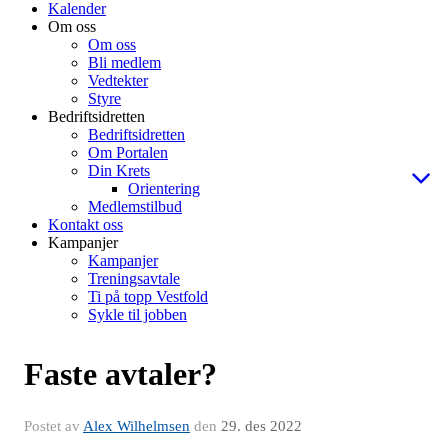
Kalender
Om oss
Om oss
Bli medlem
Vedtekter
Styre
Bedriftsidretten
Bedriftsidretten
Om Portalen
Din Krets
Orientering
Medlemstilbud
Kontakt oss
Kampanjer
Kampanjer
Treningsavtale
Ti på topp Vestfold
Sykle til jobben
Faste avtaler?
Postet av
Alex Wilhelmsen
den
29. des 2022