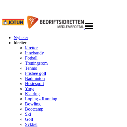
Veksle
navigasjon
Nyheter
Idretter
Idretter
Innebandy
Fotball
Treningsrom
Tennis
Frisbee golf
Badminton
Hestesport
Yoga
Klatring
Løping - Running
Bowling
Bootcamp
Ski
Golf
Sykkel