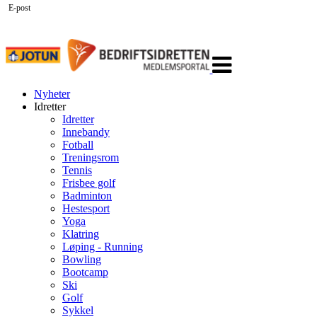
E-post
Veksle
navigasjon
Nyheter
Idretter
Idretter
Innebandy
Fotball
Treningsrom
Tennis
Frisbee golf
Badminton
Hestesport
Yoga
Klatring
Løping - Running
Bowling
Bootcamp
Ski
Golf
Sykkel