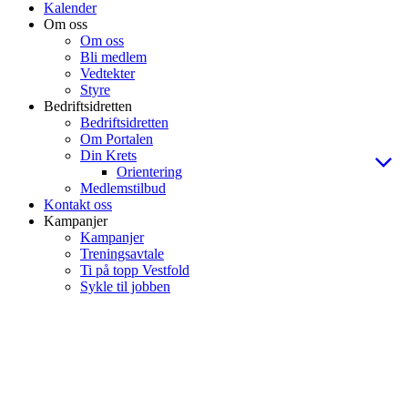
Kalender
Om oss
Om oss
Bli medlem
Vedtekter
Styre
Bedriftsidretten
Bedriftsidretten
Om Portalen
Din Krets
Orientering
Medlemstilbud
Kontakt oss
Kampanjer
Kampanjer
Treningsavtale
Ti på topp Vestfold
Sykle til jobben