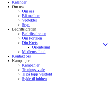
Kalender
Om oss
Om oss
Bli medlem
Vedtekter
Styre
Bedriftsidretten
Bedriftsidretten
Om Portalen
Din Krets
Orientering
Medlemstilbud
Kontakt oss
Kampanjer
Kampanjer
Treningsavtale
Ti på topp Vestfold
Sykle til jobben