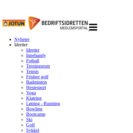
Veksle
navigasjon
Nyheter
Idretter
Idretter
Innebandy
Fotball
Treningsrom
Tennis
Frisbee golf
Badminton
Hestesport
Yoga
Klatring
Løping - Running
Bowling
Bootcamp
Ski
Golf
Sykkel